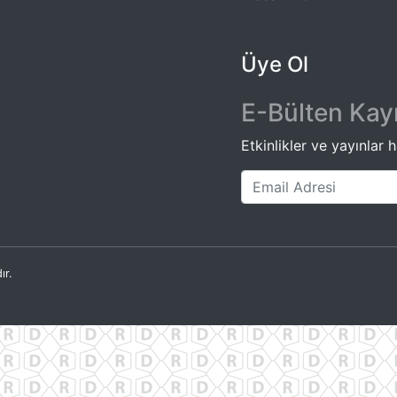
Üye Ol
E-Bülten Kayı
Etkinlikler ve yayınlar h
ır.